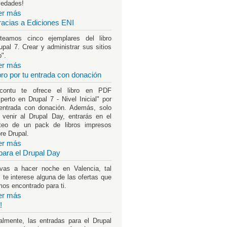
vedades!
er más
racias a Ediciones ENI
teamos cinco ejemplares del libro
upal 7. Crear y administrar sus sitios
".
er más
ibro por tu entrada con donación
rcontu te ofrece el libro en PDF
perto en Drupal 7 - Nivel Inicial" por
entrada con donación. Además, solo
 venir al Drupal Day, entrarás en el
teo de un pack de libros impresos
re Drupal.
er más
para el Drupal Day
vas a hacer noche en Valencia, tal
 te interese alguna de las ofertas que
os encontrado para ti.
er más
!
almente, las entradas para el Drupal