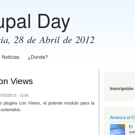
Pasar al
upal Day
contenido
principal
ia, 28 de Abril de 2012
Noticias
¿Donde?
con Views
Inscripción
7/03/2012 - 13:56
de plugins con Views, el potente módulo para la
contenidos.
Arranca el D
El
se