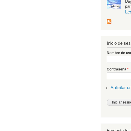
Day
par
Le
Inicio de ses
Nombre de us
Contraseña
*
Solicitar 
Forcontu te o