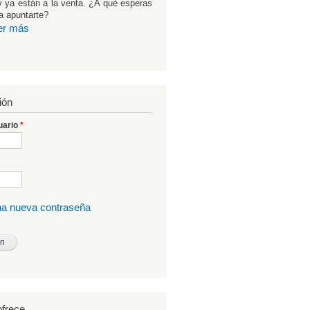
 ya están a la venta. ¿A qué esperas
a apuntarte?
er más
ión
uario
*
una nueva contraseña
frece...