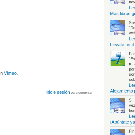
no
Le
Más libros g
Sor
"Dr
web
Le
Llévate un l
Fo
"Ex
tu 
por
on
Vimeo
.
sor
sob
Le
Alojamiento 
Inicie sesión
para comentar
Si 
vez
hem
Le
¡Apúntate ya
Fin