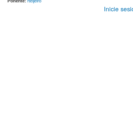
Ponente:
rteijeiro
Inicie ses