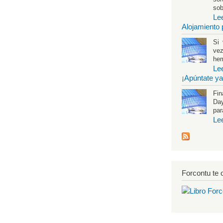
sob
Le
Alojamiento 
Si 
vez
hem
Le
¡Apúntate ya
Fin
Day
par
Le
Forcontu te o