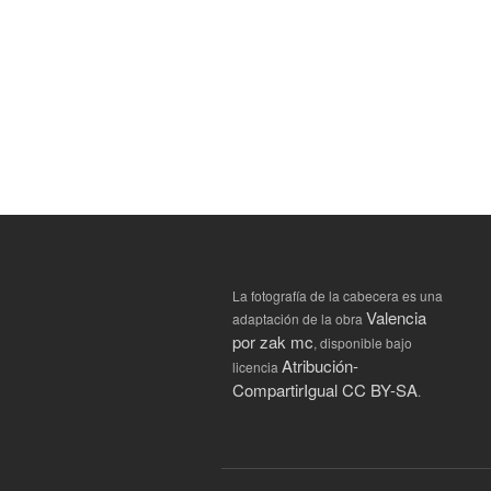
La fotografía de la cabecera es una
Valencia
adaptación de la obra
por zak mc
, disponible bajo
Atribución-
licencia
CompartirIgual CC BY-SA
.