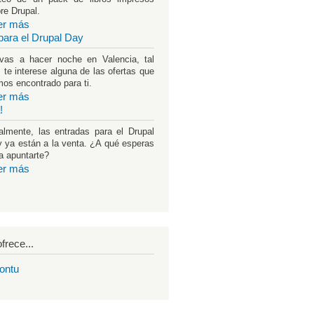
re Drupal.
er más
para el Drupal Day
vas a hacer noche en Valencia, tal
 te interese alguna de las ofertas que
os encontrado para ti.
er más
!
almente, las entradas para el Drupal
 ya están a la venta. ¿A qué esperas
a apuntarte?
er más
frece...