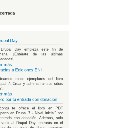
 cerrada
rupal Day
 Drupal Day empieza este fin de
mana. ¡Entérate de las últimas
vedades!
er más
racias a Ediciones ENI
teamos cinco ejemplares del libro
upal 7. Crear y administrar sus sitios
".
er más
ibro por tu entrada con donación
rcontu te ofrece el libro en PDF
perto en Drupal 7 - Nivel Inicial" por
entrada con donación. Además, solo
 venir al Drupal Day, entrarás en el
teo de un pack de libros impresos