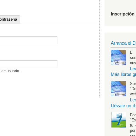
Inscripción
contraseña
Arranca el D
El
se
no
Le
 de usuario.
Más libros g
Sor
"Dr
web
Le
Llévate un l
Fo
"Ex
tu 
por
sor