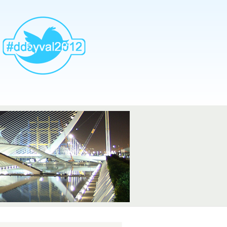
AddthisTwtter