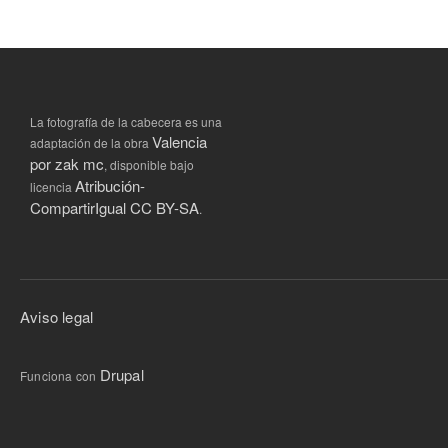
La fotografía de la cabecera es una
Valencia
adaptación de la obra
por zak mc
, disponible bajo
Atribución-
licencia
CompartirIgual CC BY-SA
.
Aviso legal
Drupal
Funciona con