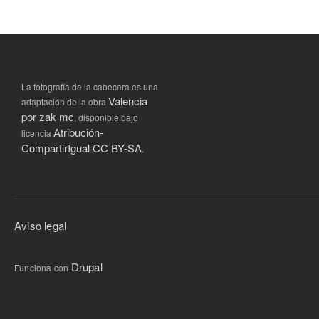
La fotografía de la cabecera es una
Valencia
adaptación de la obra
por zak mc
, disponible bajo
Atribución-
licencia
CompartirIgual CC BY-SA
.
Aviso legal
Drupal
Funciona con