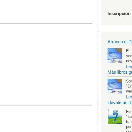
Inscripción
Arranca el D
El
se
no
Le
Más libros g
Sor
"Dr
web
Le
Llévate un l
Fo
"Ex
tu 
por
sor