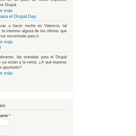
re Drupal.
er más
para el Drupal Day
vas a hacer noche en Valencia, tal
 te interese alguna de las ofertas que
os encontrado para ti.
er más
!
almente, las entradas para el Drupal
 ya están a la venta. ¿A qué esperas
a apuntarte?
er más
ión
uario
*