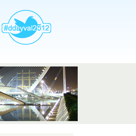
AddthisTwtter