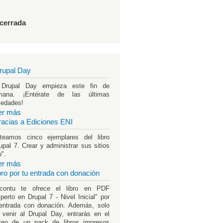
 cerrada
rupal Day
 Drupal Day empieza este fin de
mana. ¡Entérate de las últimas
vedades!
er más
racias a Ediciones ENI
teamos cinco ejemplares del libro
upal 7. Crear y administrar sus sitios
".
er más
ibro por tu entrada con donación
rcontu te ofrece el libro en PDF
perto en Drupal 7 - Nivel Inicial" por
entrada con donación. Además, solo
 venir al Drupal Day, entrarás en el
teo de un pack de libros impresos