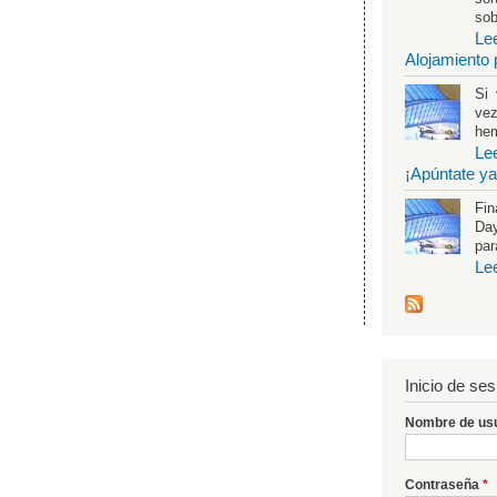
sob
Le
Alojamiento 
Si 
vez
hem
Le
¡Apúntate ya
Fin
Day
par
Le
Inicio de ses
Nombre de us
Contraseña
*