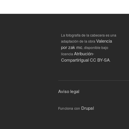
La fotografía de la cabecera es una
Valencia
adaptación de la obra
por zak mc
, disponible bajo
Atribución-
licencia
CompartirIgual CC BY-SA
.
Aviso legal
Drupal
Funciona con