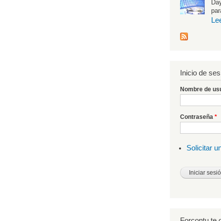
Day
par
Le
Inicio de ses
Nombre de us
Contraseña
*
Solicitar 
Forcontu te o