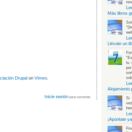
no
Le
Más libros g
Sor
"Dr
web
Le
Llévate un l
Fo
"Ex
tu 
por
sor
sob
ciación Drupal
on
Vimeo
.
Le
Alojamiento 
Inicie sesión
para comentar
Si 
vez
hem
Le
¡Apúntate ya
Fin