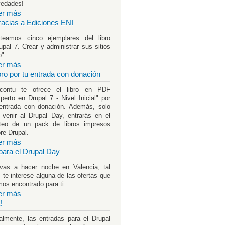
vedades!
er más
racias a Ediciones ENI
teamos cinco ejemplares del libro
upal 7. Crear y administrar sus sitios
".
er más
ibro por tu entrada con donación
rcontu te ofrece el libro en PDF
perto en Drupal 7 - Nivel Inicial" por
entrada con donación. Además, solo
 venir al Drupal Day, entrarás en el
teo de un pack de libros impresos
re Drupal.
er más
para el Drupal Day
vas a hacer noche en Valencia, tal
 te interese alguna de las ofertas que
os encontrado para ti.
er más
!
almente, las entradas para el Drupal