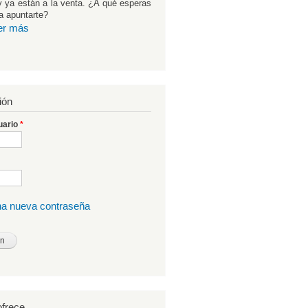
 ya están a la venta. ¿A qué esperas
a apuntarte?
er más
ión
uario
*
una nueva contraseña
frece...