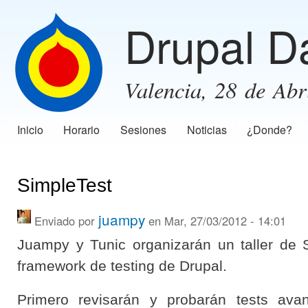
Pas
Drupal D
con
prin
Valencia, 28 de Abr
Inicio
Horario
Sesiones
Noticias
¿Donde?
Menú principal
SimpleTest
juampy
Enviado por
en Mar, 27/03/2012 - 14:01
Juampy y Tunic organizarán un taller de S
framework de testing de Drupal.
Primero revisarán y probarán tests ava