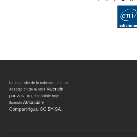
La fotografía de la cabecera es una
Valencia
adaptación de la obra
por zak mc
, disponible bajo
Atribución-
licencia
CompartirIgual CC BY-SA
.