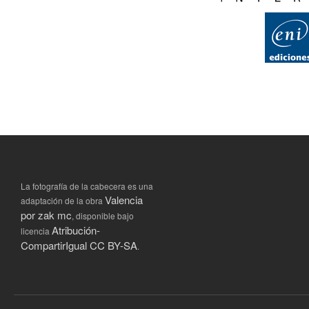
La fotografía de la cabecera es una
Valencia
adaptación de la obra
por zak mc
, disponible bajo
Atribución-
licencia
CompartirIgual CC BY-SA
.